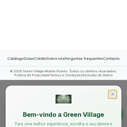
MOBILE HOMES
Catálogo
Guias
Crédito
Sobre nós
Perguntas frequentes
Contacto
©
2026
Green Village Mobile Homes. Todos os direitos reservados.
Política de Privacidade
Termos e Condições
Exclusão de Dados
✕
Bem-vindo a Green Village
Para uma melhor experiência, escolha o seu idioma e