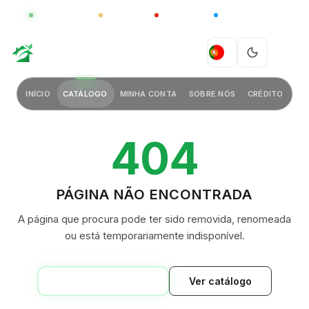
GLOBAL
LUXO
CHINA
BARCO CASA
GREEN VILLAGE
PT
INÍCIO
CATÁLOGO
MINHA CONTA
SOBRE NÓS
CRÉDITO
404
PÁGINA NÃO ENCONTRADA
A página que procura pode ter sido removida, renomeada
ou está temporariamente indisponível.
VOLTAR AO INÍCIO
Ver catálogo
GREEN VILLAGE