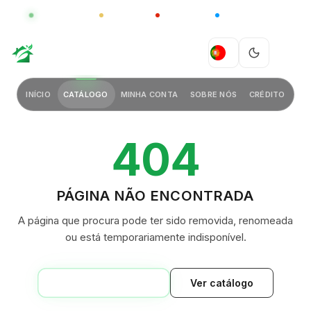
GLOBAL
LUXO
CHINA
BARCO CASA
GREEN VILLAGE
PT
INÍCIO
CATÁLOGO
MINHA CONTA
SOBRE NÓS
CRÉDITO
404
PÁGINA NÃO ENCONTRADA
A página que procura pode ter sido removida, renomeada
ou está temporariamente indisponível.
VOLTAR AO INÍCIO
Ver catálogo
GREEN VILLAGE