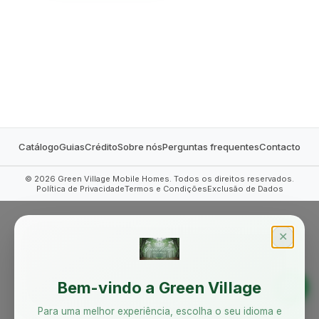
MOBILE HOMES
Catálogo
Guias
Crédito
Sobre nós
Perguntas frequentes
Contacto
©
2026
Green Village Mobile Homes. Todos os direitos reservados.
Política de Privacidade
Termos e Condições
Exclusão de Dados
✕
Bem-vindo a Green Village
Para uma melhor experiência, escolha o seu idioma e