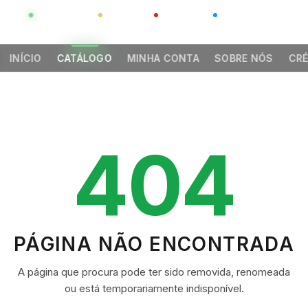
GLOBAL
LUXO
CHINA
BARCO CASA
INÍCIO
CATÁLOGO
MINHA CONTA
SOBRE NÓS
CRÉ
404
PÁGINA NÃO ENCONTRADA
A página que procura pode ter sido removida, renomeada
ou está temporariamente indisponível.