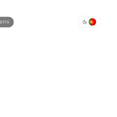
PT
DITO