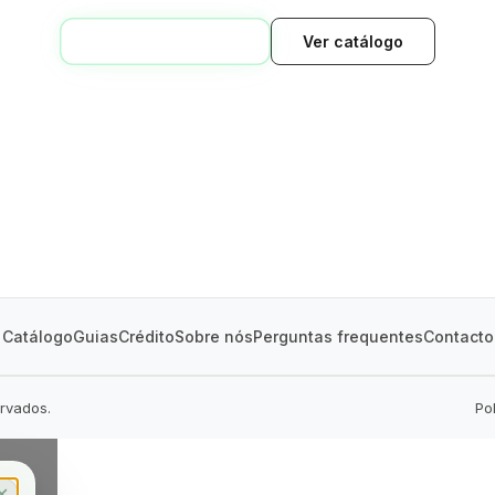
VOLTAR AO INÍCIO
Ver catálogo
GREEN VILLAGE
MOBILE HOMES
Catálogo
Guias
Crédito
Sobre nós
Perguntas frequentes
Contacto
ervados.
Po
✕