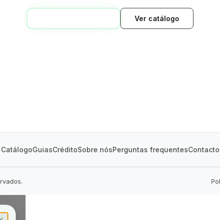
VOLTAR AO INÍCIO
Ver catálogo
GREEN VILLAGE
MOBILE HOMES
Catálogo
Guias
Crédito
Sobre nós
Perguntas frequentes
Contacto
ervados.
Po
✕