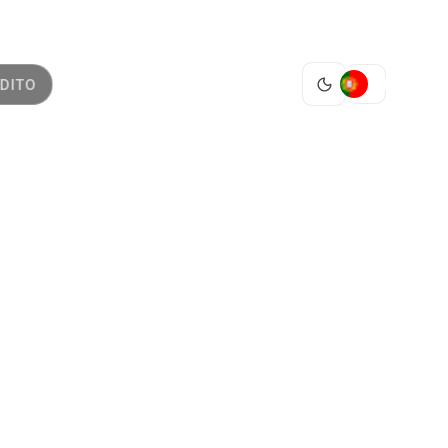
PT
DITO