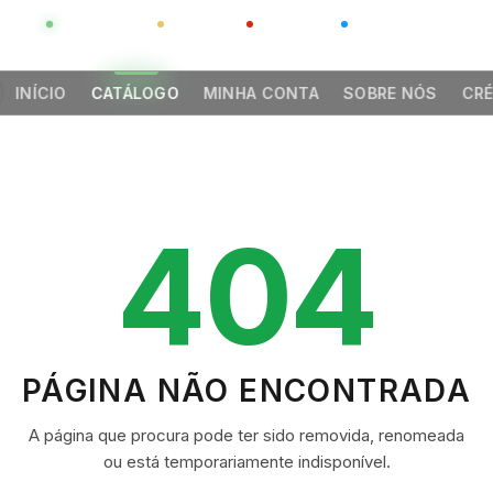
GLOBAL
LUXO
CHINA
BARCO CASA
INÍCIO
CATÁLOGO
MINHA CONTA
SOBRE NÓS
CRÉ
404
PÁGINA NÃO ENCONTRADA
A página que procura pode ter sido removida, renomeada
ou está temporariamente indisponível.