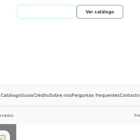
VOLTAR AO INÍCIO
Ver catálogo
GREEN VILLAGE
MOBILE HOMES
Catálogo
Guias
Crédito
Sobre nós
Perguntas frequentes
Contacto
ervados.
Po
✕