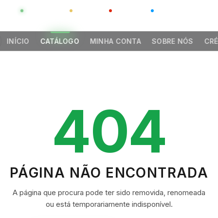
GLOBAL
LUXO
CHINA
BARCO CASA
INÍCIO
CATÁLOGO
MINHA CONTA
SOBRE NÓS
CRÉ
404
PÁGINA NÃO ENCONTRADA
A página que procura pode ter sido removida, renomeada
ou está temporariamente indisponível.