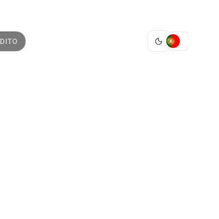
PT
DITO