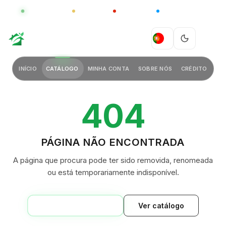
GLOBAL
LUXO
CHINA
BARCO CASA
GREEN VILLAGE
PT
INÍCIO
CATÁLOGO
MINHA CONTA
SOBRE NÓS
CRÉDITO
404
PÁGINA NÃO ENCONTRADA
A página que procura pode ter sido removida, renomeada
ou está temporariamente indisponível.
VOLTAR AO INÍCIO
Ver catálogo
GREEN VILLAGE