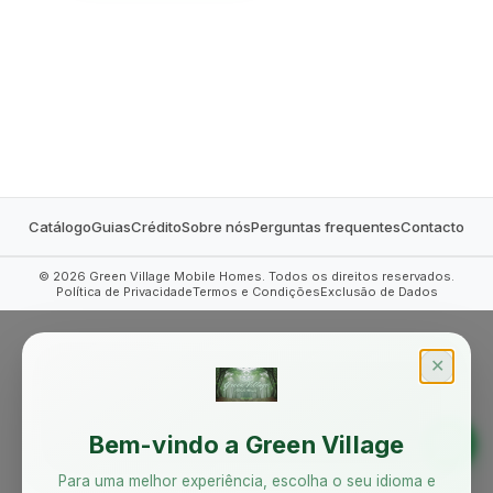
MOBILE HOMES
Catálogo
Guias
Crédito
Sobre nós
Perguntas frequentes
Contacto
©
2026
Green Village Mobile Homes. Todos os direitos reservados.
Política de Privacidade
Termos e Condições
Exclusão de Dados
✕
Bem-vindo a Green Village
Para uma melhor experiência, escolha o seu idioma e