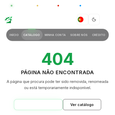
GLOBAL
LUXO
CHINA
BARCO CASA
GREEN VILLAGE
PT
INÍCIO
CATÁLOGO
MINHA CONTA
SOBRE NÓS
CRÉDITO
404
PÁGINA NÃO ENCONTRADA
A página que procura pode ter sido removida, renomeada
ou está temporariamente indisponível.
VOLTAR AO INÍCIO
Ver catálogo
GREEN VILLAGE