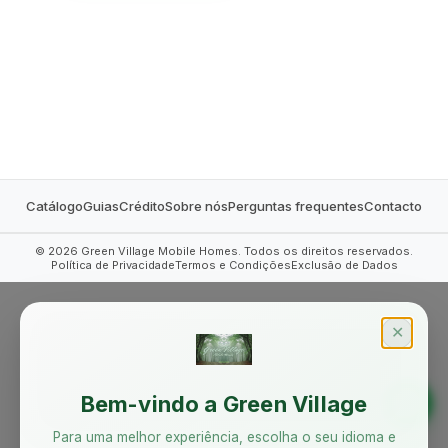
MOBILE HOMES
Catálogo
Guias
Crédito
Sobre nós
Perguntas frequentes
Contacto
©
2026
Green Village Mobile Homes. Todos os direitos reservados.
Política de Privacidade
Termos e Condições
Exclusão de Dados
✕
Bem-vindo a Green Village
Para uma melhor experiência, escolha o seu idioma e