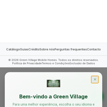
MOBILE HOMES
Catálogo
Guias
Crédito
Sobre nós
Perguntas frequentes
Contacto
©
2026
Green Village Mobile Homes. Todos os direitos reservados.
Política de Privacidade
Termos e Condições
Exclusão de Dados
✕
Bem-vindo a Green Village
Para uma melhor experiência, escolha o seu idioma e