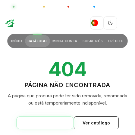
GLOBAL
LUXO
CHINA
BARCO CASA
GREEN VILLAGE
PT
INÍCIO
CATÁLOGO
MINHA CONTA
SOBRE NÓS
CRÉDITO
404
PÁGINA NÃO ENCONTRADA
A página que procura pode ter sido removida, renomeada
ou está temporariamente indisponível.
VOLTAR AO INÍCIO
Ver catálogo
GREEN VILLAGE