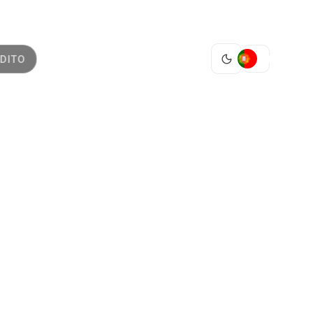
PT
DITO