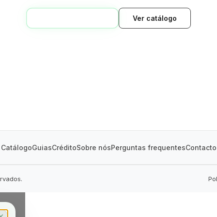
VOLTAR AO INÍCIO
Ver catálogo
GREEN VILLAGE
MOBILE HOMES
Catálogo
Guias
Crédito
Sobre nós
Perguntas frequentes
Contacto
ervados.
Po
✕