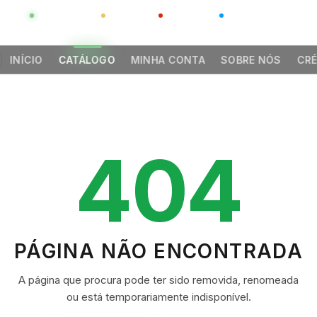
GLOBAL
LUXO
CHINA
BARCO CASA
INÍCIO
CATÁLOGO
MINHA CONTA
SOBRE NÓS
CRÉ
404
PÁGINA NÃO ENCONTRADA
A página que procura pode ter sido removida, renomeada
ou está temporariamente indisponível.