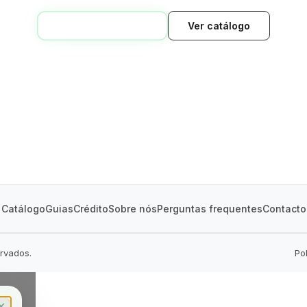
VOLTAR AO INÍCIO
Ver catálogo
GREEN VILLAGE
MOBILE HOMES
Catálogo
Guias
Crédito
Sobre nós
Perguntas frequentes
Contacto
ervados.
Po
✕