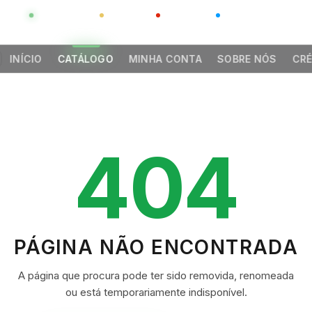
GLOBAL
LUXO
CHINA
BARCO CASA
INÍCIO
CATÁLOGO
MINHA CONTA
SOBRE NÓS
CRÉ
404
PÁGINA NÃO ENCONTRADA
A página que procura pode ter sido removida, renomeada
ou está temporariamente indisponível.