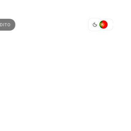
PT
DITO