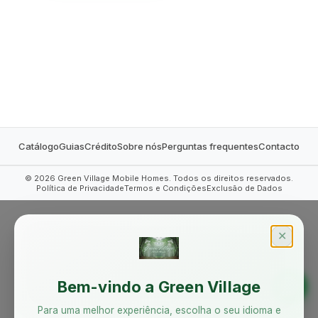
MOBILE HOMES
Catálogo
Guias
Crédito
Sobre nós
Perguntas frequentes
Contacto
©
2026
Green Village Mobile Homes. Todos os direitos reservados.
Política de Privacidade
Termos e Condições
Exclusão de Dados
✕
Bem-vindo a Green Village
Para uma melhor experiência, escolha o seu idioma e