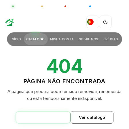
GLOBAL
LUXO
CHINA
BARCO CASA
GREEN VILLAGE
PT
INÍCIO
CATÁLOGO
MINHA CONTA
SOBRE NÓS
CRÉDITO
404
PÁGINA NÃO ENCONTRADA
A página que procura pode ter sido removida, renomeada
ou está temporariamente indisponível.
VOLTAR AO INÍCIO
Ver catálogo
GREEN VILLAGE