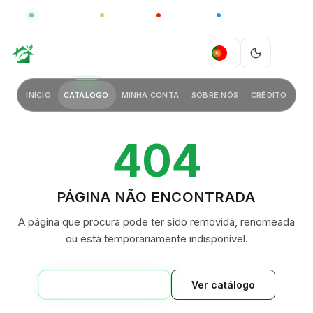
GLOBAL
LUXO
CHINA
BARCO CASA
GREEN VILLAGE
PT
INÍCIO
CATÁLOGO
MINHA CONTA
SOBRE NÓS
CRÉDITO
404
PÁGINA NÃO ENCONTRADA
A página que procura pode ter sido removida, renomeada
ou está temporariamente indisponível.
VOLTAR AO INÍCIO
Ver catálogo
GREEN VILLAGE