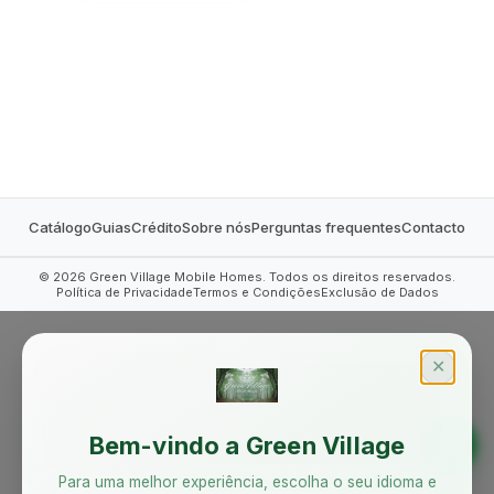
MOBILE HOMES
Catálogo
Guias
Crédito
Sobre nós
Perguntas frequentes
Contacto
©
2026
Green Village Mobile Homes. Todos os direitos reservados.
Política de Privacidade
Termos e Condições
Exclusão de Dados
✕
Bem-vindo a Green Village
Para uma melhor experiência, escolha o seu idioma e