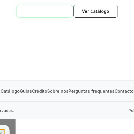
VOLTAR AO INÍCIO
Ver catálogo
GREEN VILLAGE
MOBILE HOMES
Catálogo
Guias
Crédito
Sobre nós
Perguntas frequentes
Contacto
ervados.
Po
✕