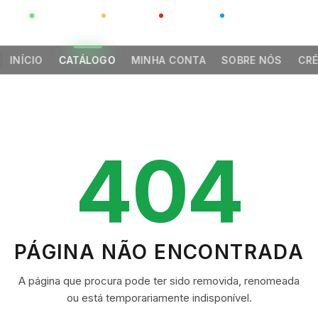
GLOBAL
LUXO
CHINA
BARCO CASA
INÍCIO
CATÁLOGO
MINHA CONTA
SOBRE NÓS
CRÉ
404
PÁGINA NÃO ENCONTRADA
A página que procura pode ter sido removida, renomeada
ou está temporariamente indisponível.