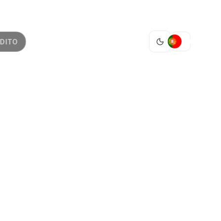
PT
DITO