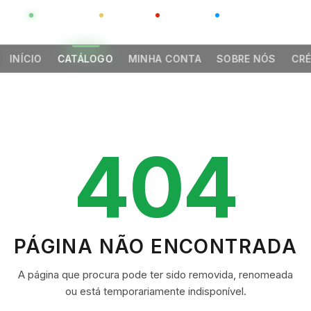
GLOBAL
LUXO
CHINA
BARCO CASA
INÍCIO
CATÁLOGO
MINHA CONTA
SOBRE NÓS
CRÉ
404
PÁGINA NÃO ENCONTRADA
A página que procura pode ter sido removida, renomeada
ou está temporariamente indisponível.