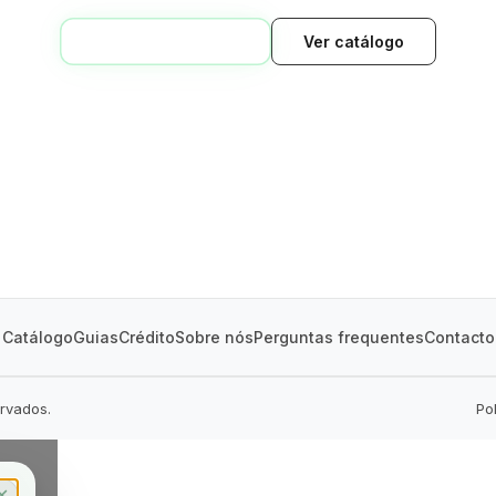
VOLTAR AO INÍCIO
Ver catálogo
GREEN VILLAGE
MOBILE HOMES
Catálogo
Guias
Crédito
Sobre nós
Perguntas frequentes
Contacto
ervados.
Po
✕