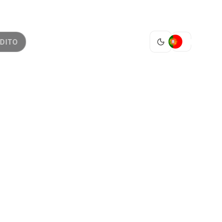
PT
DITO