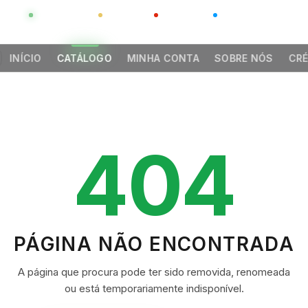
GLOBAL
LUXO
CHINA
BARCO CASA
INÍCIO
CATÁLOGO
MINHA CONTA
SOBRE NÓS
CRÉ
404
PÁGINA NÃO ENCONTRADA
A página que procura pode ter sido removida, renomeada
ou está temporariamente indisponível.