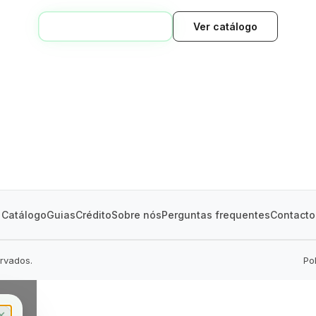
VOLTAR AO INÍCIO
Ver catálogo
GREEN VILLAGE
MOBILE HOMES
Catálogo
Guias
Crédito
Sobre nós
Perguntas frequentes
Contacto
ervados.
Po
✕