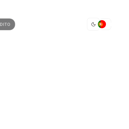
PT
DITO