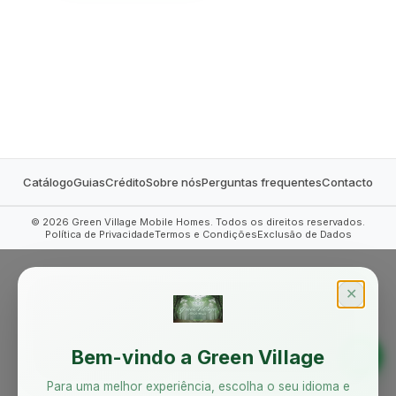
MOBILE HOMES
Catálogo
Guias
Crédito
Sobre nós
Perguntas frequentes
Contacto
©
2026
Green Village Mobile Homes. Todos os direitos reservados.
Política de Privacidade
Termos e Condições
Exclusão de Dados
✕
Bem-vindo a Green Village
Para uma melhor experiência, escolha o seu idioma e