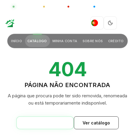
GLOBAL
LUXO
CHINA
BARCO CASA
GREEN VILLAGE
PT
INÍCIO
CATÁLOGO
MINHA CONTA
SOBRE NÓS
CRÉDITO
404
PÁGINA NÃO ENCONTRADA
A página que procura pode ter sido removida, renomeada
ou está temporariamente indisponível.
VOLTAR AO INÍCIO
Ver catálogo
GREEN VILLAGE