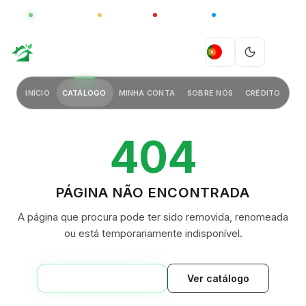
GLOBAL
LUXO
CHINA
BARCO CASA
GREEN VILLAGE
PT
INÍCIO
CATÁLOGO
MINHA CONTA
SOBRE NÓS
CRÉDITO
404
PÁGINA NÃO ENCONTRADA
A página que procura pode ter sido removida, renomeada
ou está temporariamente indisponível.
VOLTAR AO INÍCIO
Ver catálogo
GREEN VILLAGE