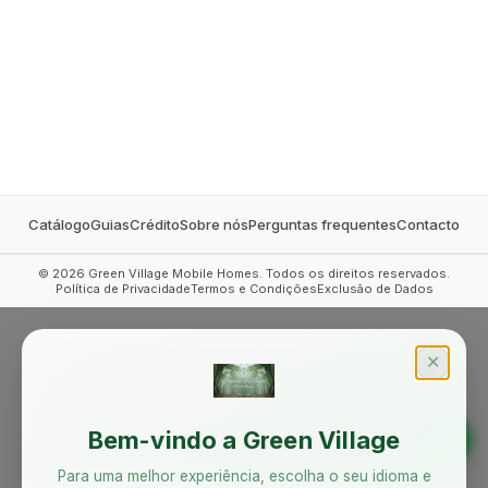
MOBILE HOMES
Catálogo
Guias
Crédito
Sobre nós
Perguntas frequentes
Contacto
©
2026
Green Village Mobile Homes. Todos os direitos reservados.
Política de Privacidade
Termos e Condições
Exclusão de Dados
✕
Bem-vindo a Green Village
Para uma melhor experiência, escolha o seu idioma e