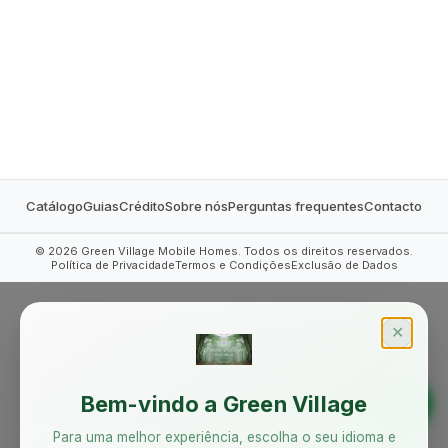
MOBILE HOMES
Catálogo
Guias
Crédito
Sobre nós
Perguntas frequentes
Contacto
©
2026
Green Village Mobile Homes. Todos os direitos reservados.
Política de Privacidade
Termos e Condições
Exclusão de Dados
✕
Bem-vindo a Green Village
Para uma melhor experiência, escolha o seu idioma e