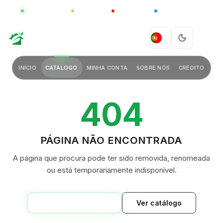
GLOBAL
LUXO
CHINA
BARCO CASA
GREEN VILLAGE
PT
INÍCIO
CATÁLOGO
MINHA CONTA
SOBRE NÓS
CRÉDITO
404
PÁGINA NÃO ENCONTRADA
A página que procura pode ter sido removida, renomeada
ou está temporariamente indisponível.
VOLTAR AO INÍCIO
Ver catálogo
GREEN VILLAGE