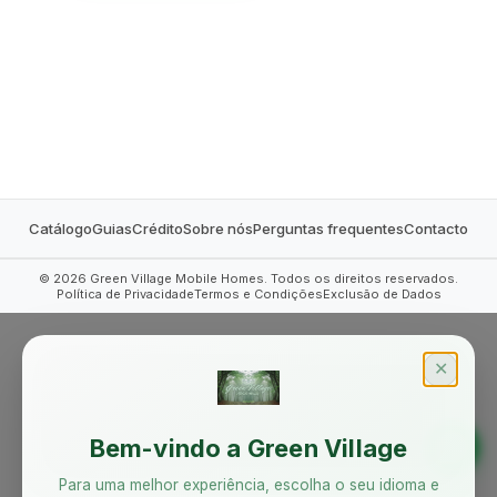
MOBILE HOMES
Catálogo
Guias
Crédito
Sobre nós
Perguntas frequentes
Contacto
©
2026
Green Village Mobile Homes. Todos os direitos reservados.
Política de Privacidade
Termos e Condições
Exclusão de Dados
✕
Bem-vindo a Green Village
Para uma melhor experiência, escolha o seu idioma e