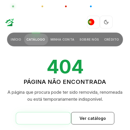
GLOBAL
LUXO
CHINA
BARCO CASA
GREEN VILLAGE
PT
INÍCIO
CATÁLOGO
MINHA CONTA
SOBRE NÓS
CRÉDITO
404
PÁGINA NÃO ENCONTRADA
A página que procura pode ter sido removida, renomeada
ou está temporariamente indisponível.
VOLTAR AO INÍCIO
Ver catálogo
GREEN VILLAGE