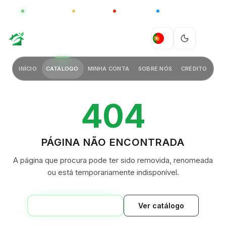
GLOBAL
LUXO
CHINA
BARCO CASA
GREEN VILLAGE
PT
INÍCIO
CATÁLOGO
MINHA CONTA
SOBRE NÓS
CRÉDITO
404
PÁGINA NÃO ENCONTRADA
A página que procura pode ter sido removida, renomeada
ou está temporariamente indisponível.
VOLTAR AO INÍCIO
Ver catálogo
GREEN VILLAGE