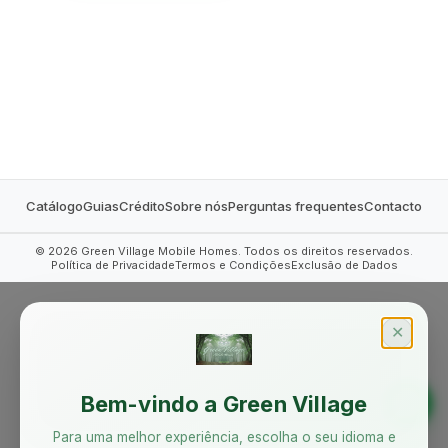
MOBILE HOMES
Catálogo
Guias
Crédito
Sobre nós
Perguntas frequentes
Contacto
©
2026
Green Village Mobile Homes. Todos os direitos reservados.
Política de Privacidade
Termos e Condições
Exclusão de Dados
✕
Bem-vindo a Green Village
Para uma melhor experiência, escolha o seu idioma e