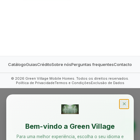
MOBILE HOMES
Catálogo
Guias
Crédito
Sobre nós
Perguntas frequentes
Contacto
©
2026
Green Village Mobile Homes. Todos os direitos reservados.
Política de Privacidade
Termos e Condições
Exclusão de Dados
✕
Bem-vindo a Green Village
Para uma melhor experiência, escolha o seu idioma e