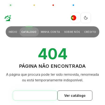
GLOBAL
LUXO
CHINA
BARCO CASA
GREEN VILLAGE
PT
INÍCIO
CATÁLOGO
MINHA CONTA
SOBRE NÓS
CRÉDITO
404
PÁGINA NÃO ENCONTRADA
A página que procura pode ter sido removida, renomeada
ou está temporariamente indisponível.
VOLTAR AO INÍCIO
Ver catálogo
GREEN VILLAGE