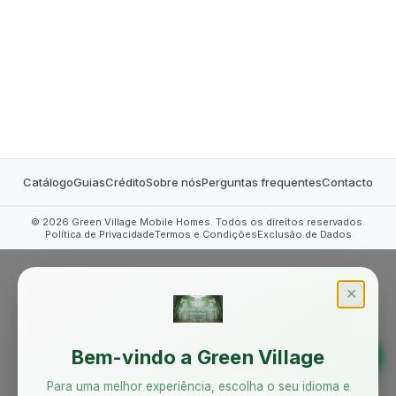
MOBILE HOMES
Catálogo
Guias
Crédito
Sobre nós
Perguntas frequentes
Contacto
©
2026
Green Village Mobile Homes. Todos os direitos reservados.
Política de Privacidade
Termos e Condições
Exclusão de Dados
✕
Bem-vindo a Green Village
Para uma melhor experiência, escolha o seu idioma e