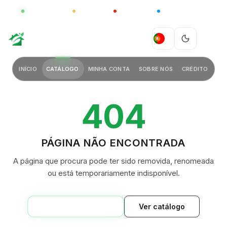
GLOBAL
LUXO
CHINA
BARCO CASA
GREEN VILLAGE
PT
INÍCIO
CATÁLOGO
MINHA CONTA
SOBRE NÓS
CRÉDITO
404
PÁGINA NÃO ENCONTRADA
A página que procura pode ter sido removida, renomeada
ou está temporariamente indisponível.
VOLTAR AO INÍCIO
Ver catálogo
GREEN VILLAGE