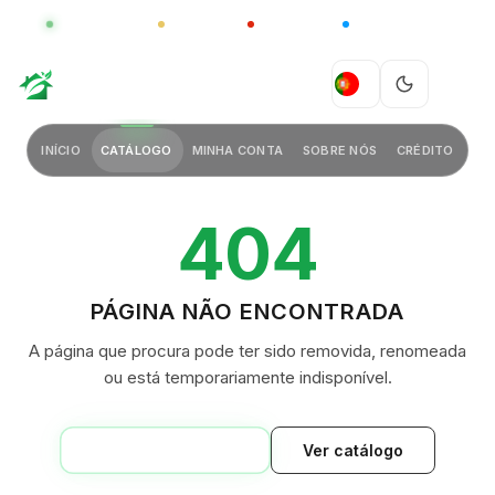
GLOBAL
LUXO
CHINA
BARCO CASA
GREEN VILLAGE
PT
INÍCIO
CATÁLOGO
MINHA CONTA
SOBRE NÓS
CRÉDITO
404
PÁGINA NÃO ENCONTRADA
A página que procura pode ter sido removida, renomeada
ou está temporariamente indisponível.
VOLTAR AO INÍCIO
Ver catálogo
GREEN VILLAGE