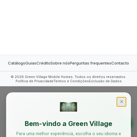
MOBILE HOMES
Catálogo
Guias
Crédito
Sobre nós
Perguntas frequentes
Contacto
©
2026
Green Village Mobile Homes. Todos os direitos reservados.
Política de Privacidade
Termos e Condições
Exclusão de Dados
✕
Bem-vindo a Green Village
Para uma melhor experiência, escolha o seu idioma e