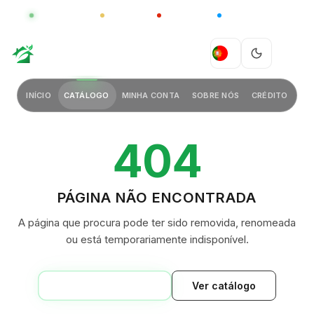
GLOBAL
LUXO
CHINA
BARCO CASA
GREEN VILLAGE
PT
INÍCIO
CATÁLOGO
MINHA CONTA
SOBRE NÓS
CRÉDITO
404
PÁGINA NÃO ENCONTRADA
A página que procura pode ter sido removida, renomeada
ou está temporariamente indisponível.
VOLTAR AO INÍCIO
Ver catálogo
GREEN VILLAGE