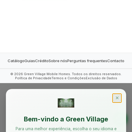
MOBILE HOMES
Catálogo
Guias
Crédito
Sobre nós
Perguntas frequentes
Contacto
©
2026
Green Village Mobile Homes. Todos os direitos reservados.
Política de Privacidade
Termos e Condições
Exclusão de Dados
✕
Bem-vindo a Green Village
Para uma melhor experiência, escolha o seu idioma e