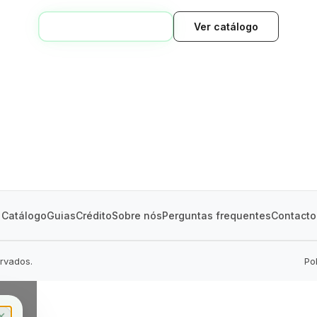
VOLTAR AO INÍCIO
Ver catálogo
GREEN VILLAGE
MOBILE HOMES
Catálogo
Guias
Crédito
Sobre nós
Perguntas frequentes
Contacto
ervados.
Po
✕