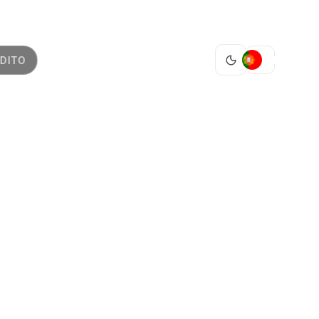
PT
DITO