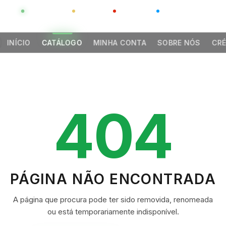
GLOBAL
LUXO
CHINA
BARCO CASA
INÍCIO
CATÁLOGO
MINHA CONTA
SOBRE NÓS
CRÉ
404
PÁGINA NÃO ENCONTRADA
A página que procura pode ter sido removida, renomeada
ou está temporariamente indisponível.