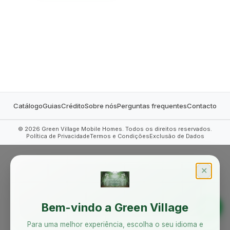
MOBILE HOMES
Catálogo
Guias
Crédito
Sobre nós
Perguntas frequentes
Contacto
©
2026
Green Village Mobile Homes. Todos os direitos reservados.
Política de Privacidade
Termos e Condições
Exclusão de Dados
✕
Bem-vindo a Green Village
Para uma melhor experiência, escolha o seu idioma e