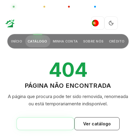
GLOBAL
LUXO
CHINA
BARCO CASA
GREEN VILLAGE
PT
INÍCIO
CATÁLOGO
MINHA CONTA
SOBRE NÓS
CRÉDITO
404
PÁGINA NÃO ENCONTRADA
A página que procura pode ter sido removida, renomeada
ou está temporariamente indisponível.
VOLTAR AO INÍCIO
Ver catálogo
GREEN VILLAGE